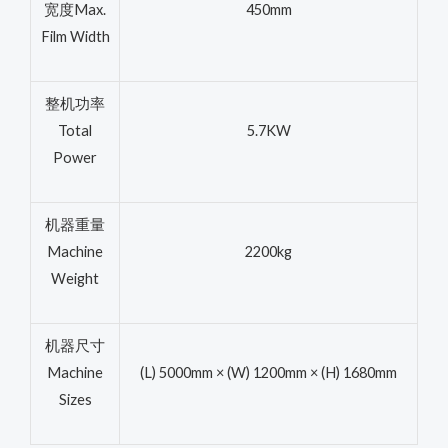
宽度Max.
450mm
Film Width
整机功率
Total
5.7KW
Power
机器重量
Machine
2200kg
Weight
机器尺寸
Machine
(L) 5000mm × (W) 1200mm × (H) 1680mm
Sizes