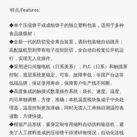
特点/Features:
◆单个压缩饼干或成组饼干的独立塑料包装，适用于多种
食品级膜材；
◆全新一代的防切安全离合装置，遇到包装物自动跳开；
高配版机型则带有电子扭矩防切，全自动自检复位开机运
行，实现无人化操作。
◆采用进口伺服电机（日系美系），PLC（日系）和触摸屏
控制，底层系统更稳定、可靠、故障率低；非国产台达等
低端品牌，保证使用寿命，保障客户生产线不间断。
◆高度集成的触摸式数显操作系统：袋长、速度、温度、
均可单独调整，方便，准确；本机温度模块集成于中央处
理器，温度控制更加准确，同时无需人工单独目测温控表
读数，方便快捷。
◆根据产品形状，量身定制专用储料自动供料输送机，避
免了人工摆料造成的压缩饼干掉渣碎角情况，自动化连线