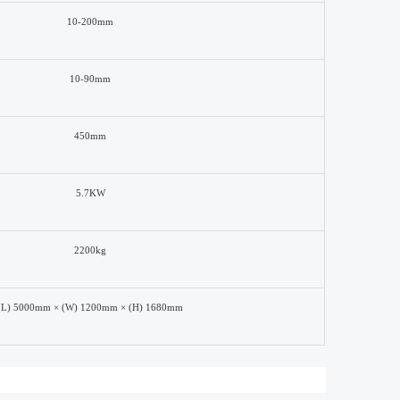
10-
2
00mm
10-
9
0mm
45
0mm
5.7
KW
22
00kg
(L)
5
000mm × (W) 1
2
00mm × (H) 16
8
0mm