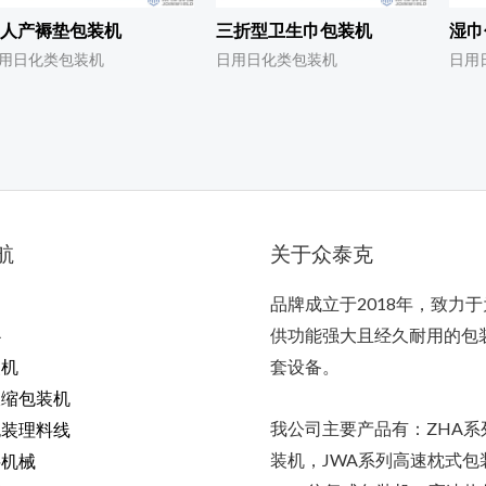
人产褥垫包装机
三折型卫生巾包装机
湿巾
用日化类包装机
日用日化类包装机
日用
航
关于众泰克
品牌成立于2018年，致力
心
供功能强大且经久耐用的包
装机
套设备。
收缩包装机
我公司主要产品有：ZHA系
包装理料线
装机，JWA系列高速枕式包
料机械