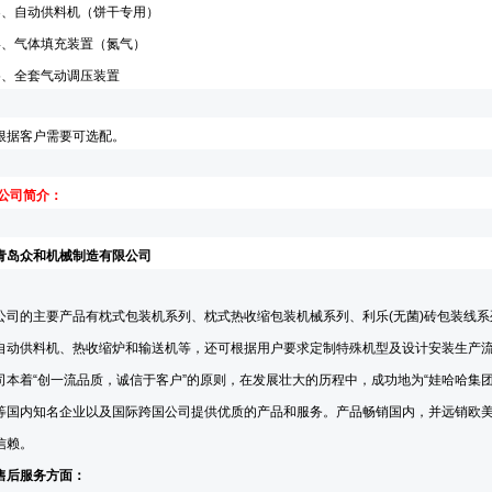
3
、自动供料机
（饼干专用）
4
、
气体填充装置（氮气）
5
、
全套气动调压装置
根据客户需要可选配
。
公司简介：
青岛众和机械制造有限公司
公司的主要产品有枕式包装机系列、枕式热收缩包装机械系列、利乐
(
无菌
)
砖包装线系
自动供料机、热收缩炉和输送机等，还可根据用户要求定制特殊机型及设计安装生产流
司本着
“
创一流品质，诚信于客户
”
的原则，在发展壮大的历程中，成功地为
“
娃哈哈集
等国内知名企业以及国际跨国公司提供优质的产品和服务。产品畅销国内，并远销欧
信赖。
售后服务方面：