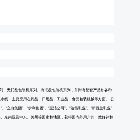
列、无托盘包装机系列、有托盘包装机系列，并附有配套产品如各种
水线，主要应用在乳品、日用品、工业品、食品包装机械等方面。 公
团
”
、
“
立白集团
”
、
“
伊利集团
”
、
“
宝洁公司
”
、
“
达能乳业
”
、
“
新西兰乳业
”
美、东南亚及中东、美州等国家和地区，获得国内外用户的一致好评和