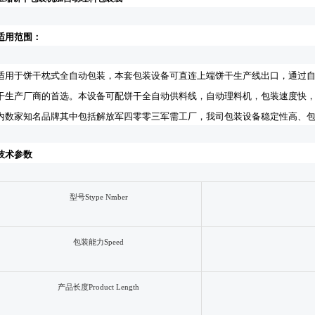
适用范围：
适用于
饼干枕式全自动包装，本套包装设备可直连上端饼干生产线出口，通过
干生产厂商的首选
。
本设备可配饼干全自动供料线，自动理料机，包装速度快
内数家知名品牌其中包括解放军四零零三军需工厂，我司包装设备稳定性高、
技术参数
型号
Stype Nmber
包装能力
Speed
产品长度
Product Length