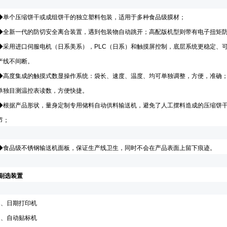
◆单个压缩饼干或成组饼干
的独立塑料
包装
，适用于多种食品级膜材
；
◆全新一代的
防切安全离合装置，
遇到
包装物
自动跳开
；
高配版机型则带有电子扭矩
◆
采用
进口
伺服电机
（日系美系）
，
PLC
（日系）
和触摸屏控制
，底层
系统更稳定、
产线不间断。
◆高度集成的触摸式
数显操作系统
：袋长、速度、温度、均可单独调整，方便，准确
单独目测温控表读数，方便快捷。
◆根据产品形状，量身定制
专用储料自动供料
输送机，
避免了人工摆料造成的压缩饼
节
；
◆食品级不锈钢输送机面板，保证生产线卫生，同时不会在产品表面上留下痕迹。
副选装置
1
、日期打印机
2
、自动
贴标
机