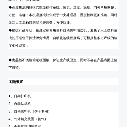
◆高度集成的触摸式
数显操作系统
：袋长、速度、温度、均可单独调整，
方便，准确；
本机温度模块集成于中央处理器，温度控制更加准确，同时
无需人工单独目测温控表读数，方便快捷。
◆根据产品形状，量身定制
专用储料自动供料
输送机，
避免了人工摆料造
成的压缩饼干掉渣碎角情况，自动化连线程度高，可根据整条生产线的速
度柔性调节
；
◆食品级不锈钢输送机面板，保证生产线卫生，同时不会在产品表面上留
下痕迹。
副选装置
1
、日期打印机
2
、自动
贴标
机
3
、自动供料机
（饼干专用）
4
、
气体填充装置（氮气）
5
、
全套气动调压装置