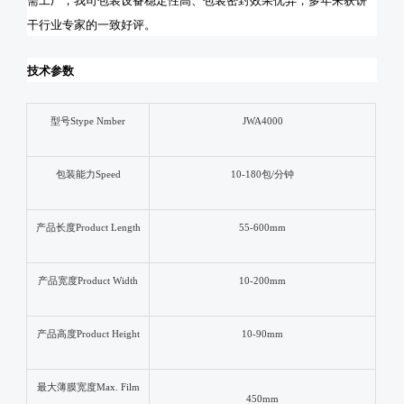
需工厂，我司包装设备稳定性高、包装密封效果优异，多年来获饼
干行业专家的一致好评。
技术参数
型号
Stype Nmber
JWA4000
包装能力
Speed
10-
18
0包/分钟
产品长度
Product Length
55-
60
0mm
产品宽度
Product Width
10-
2
00mm
产品高度
Product Height
10-
9
0mm
最大薄膜宽度
Max. Film
45
0mm