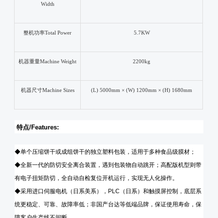
Width
整机功率
Total Power
5.7
KW
机器重量
Machine Weight
22
00kg
机器尺寸
Machine Sizes
(L)
5
000mm × (W) 1
2
00mm × (H) 16
8
0mm
特点
/Features:
◆单个压缩饼干或成组饼干
的独立塑料
包装
，适用于多种食品级膜材
；
◆全新一代的
防切安全离合装置，
遇到
包装物
自动跳开
；
高配版机型则带
有电子扭矩防切，全自动自检复位开机运行，实现无人化操作。
◆
采用
进口
伺服电机
（日系美系）
，
PLC
（日系）
和触摸屏控制
，底层
系
统更稳定、可靠、故障率低；
非国产台达等低端品牌，保证使用寿命，保
障客户生产线不间断。