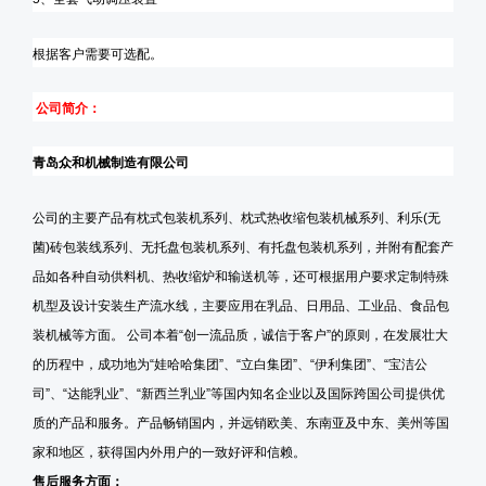
根据客户需要可选配
。
公司简介：
青岛众和机械制造有限公司
公司的主要产品有枕式包装机系列、枕式热收缩包装机械系列、利乐
(
无
菌
)
砖包装线系列、无托盘包装机系列、有托盘包装机系列，并附有配套产
品如各种自动供料机、热收缩炉和输送机等，还可根据用户要求定制特殊
机型及设计安装生产流水线，主要应用在乳品、日用品、工业品、食品包
装机械等方面。 公司本着
“
创一流品质，诚信于客户
”
的原则，在发展壮大
的历程中，成功地为
“
娃哈哈集团
”
、
“
立白集团
”
、
“
伊利集团
”
、
“
宝洁公
司
”
、
“
达能乳业
”
、
“
新西兰乳业
”
等国内知名企业以及国际跨国公司提供优
质的产品和服务。产品畅销国内，并远销欧美、东南亚及中东、美州等国
家和地区，获得国内外用户的一致好评和信赖。
售后服务方面：