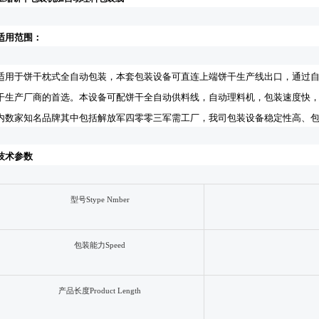
适用范围：
适用于
饼干枕式全自动包装，本套包装设备可直连上端饼干生产线出口，通过
干生产厂商的首选
。
本设备可配饼干全自动供料线，自动理料机，包装速度快
内数家知名品牌其中包括解放军四零零三军需工厂，我司包装设备稳定性高、
技术参数
型号
Stype Nmber
包装能力
Speed
产品长度
Product Length