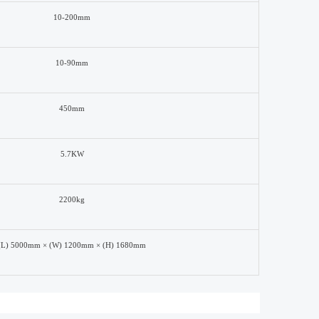
10-
2
00mm
10-
9
0mm
45
0mm
5.7
KW
22
00kg
(L)
5
000mm × (W) 1
2
00mm × (H) 16
8
0mm