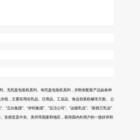
列、无托盘包装机系列、有托盘包装机系列，并附有配套产品如各种
水线，主要应用在乳品、日用品、工业品、食品包装机械等方面。 公
团
”
、
“
立白集团
”
、
“
伊利集团
”
、
“
宝洁公司
”
、
“
达能乳业
”
、
“
新西兰乳业
”
美、东南亚及中东、美州等国家和地区，获得国内外用户的一致好评和