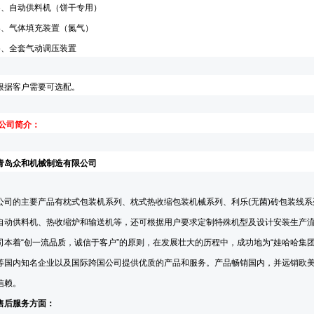
3
、自动供料机
（饼干专用）
4
、
气体填充装置（氮气）
5
、
全套气动调压装置
根据客户需要可选配
。
公司简介：
青岛众和机械制造有限公司
公司的主要产品有枕式包装机系列、枕式热收缩包装机械系列、利乐
(
无菌
)
砖包装线系
自动供料机、热收缩炉和输送机等，还可根据用户要求定制特殊机型及设计安装生产流
司本着
“
创一流品质，诚信于客户
”
的原则，在发展壮大的历程中，成功地为
“
娃哈哈集
等国内知名企业以及国际跨国公司提供优质的产品和服务。产品畅销国内，并远销欧
信赖。
售后服务方面：