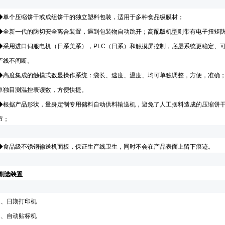
◆单个压缩饼干或成组饼干
的独立塑料
包装
，适用于多种食品级膜材
；
◆全新一代的
防切安全离合装置，
遇到
包装物
自动跳开
；
高配版机型则带有电子扭矩
◆
采用
进口
伺服电机
（日系美系）
，
PLC
（日系）
和触摸屏控制
，底层
系统更稳定、
产线不间断。
◆高度集成的触摸式
数显操作系统
：袋长、速度、温度、均可单独调整，方便，准确
单独目测温控表读数，方便快捷。
◆根据产品形状，量身定制
专用储料自动供料
输送机，
避免了人工摆料造成的压缩饼
节
；
◆食品级不锈钢输送机面板，保证生产线卫生，同时不会在产品表面上留下痕迹。
副选装置
1
、日期打印机
2
、自动
贴标
机