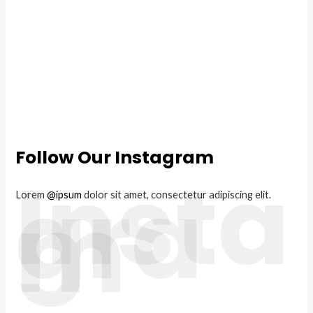
Follow Our Instagram
Insta
gra
m
Lorem
@ipsum
dolor sit amet, consectetur adipiscing elit.